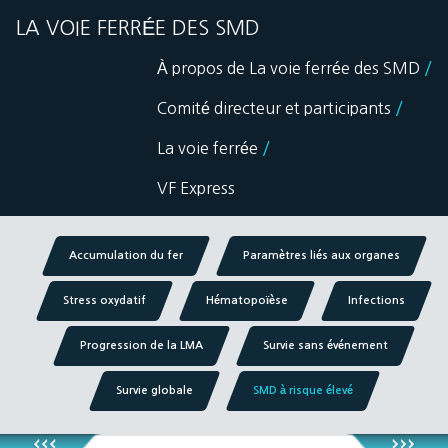
LA VOIE FERRÉE DES SMD
/
À propos de La voie ferrée des SMD
/
Comité directeur et participants
/
La voie ferrée
VF Express
Accumulation du fer
Paramètres liés aux organes
Stress oxydatif
Hématopoïèse
Infections
Progression de la LMA
Survie sans événement
Survie globale
SMD à risque élevé