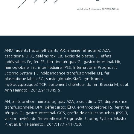
AHM, agents hypométhylants; AR, anémie réfractaire; AZA,
azacitidine; DFX, déférasirox; EB, excès de blastes; EI, effets
indésirables; Fe, fer; FS, ferritine sérique; GI, gastro-intestinal; Hb,
hémoglobine; int, intermédiaire; IPSS, International Prognostic
Scoring System; IT, indépendance transfusionnelle; LPI, fer
plasmatique labile; SG, survie globale; SMD, syndromes
myélodysplasiques; TCF, traitement chélateur du fer. Breccia M, et al.
Ann Hematol. 2012;91:1345-9.
AH, amélioration hématologique; AZA, azacitidine; DT, dépendance
transfusionnelle; DFX, déférasirox; ÉPO, érythropoïétine; FS, ferritine
sérique; GI, gastro-intestinal; GCS, greffe de cellules souches; IPSS-R,
version révisée de l’International Prognostic Scoring System. Musto
P, et al. Br J Haematol. 2017;177:741-750.